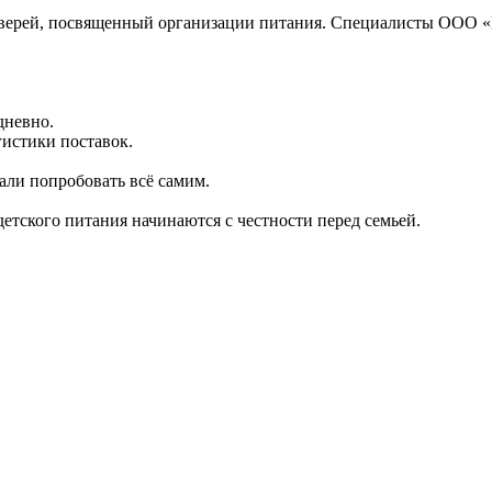
дверей, посвященный организации питания. Специалисты ООО «Г
дневно.
гистики поставок.
али попробовать всё самим.
детского питания начинаются с честности перед семьей.